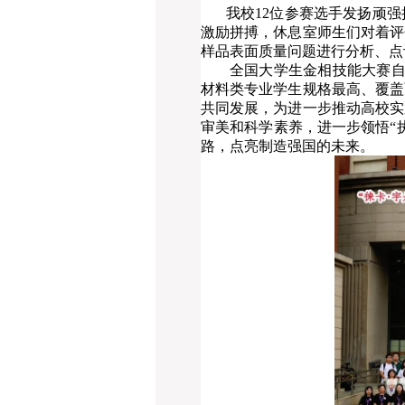
我校
12位参赛选手发扬顽
激励拼搏，休息室师生们对着评
样品表面质量问题进行分析、点
全国大学生金相技能大赛
材料类专业学生规格最高、覆盖
共同发展，为进一步推动高校实
审美和科学素养，进一步领悟“
路，点亮制造强国的未来。