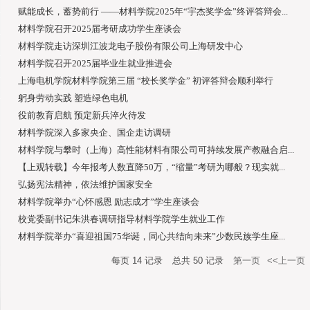
赋能成长，蓄势前行 ——材料学院2025年“宇杰奖学金”终评答辩会...
材料学院召开2025届考研成功学生座谈会
材料学院走访深圳江波龙电子股份有限公司上海研发中心
材料学院召开2025届毕业生就业推进会
上海电机学院材料学院第三届 “校长奖学金” 初评答辩会顺利举行
躬身劳动实践 塑造绿色电机
役前教育启航 预定新兵淬火待发
材料学院深入多家央企、国企走访调研
材料学院与攀时（上海）高性能材料有限公司可持续发展产教融合启...
【上观转载】今年报考人数直降50万，“缩量”考研为哪般？现实就...
弘扬宪法精神，依法维护国家安全
材料学院举办“心怀感恩 励志成才”学生座谈会
校党委副书记朱洪春调研指导材料学院学生就业工作
材料学院举办“喜迎祖国75华诞，同心共结向未来”少数民族学生座...
每页
14
记录
总共
50
记录
第一页
<<上一页