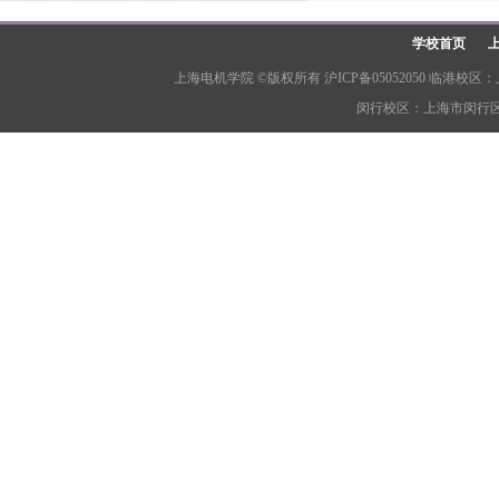
学校首页
上海电机学院 ©版权所有 沪ICP备05052050 临港校区：上
闵行校区：上海市闵行区江川路