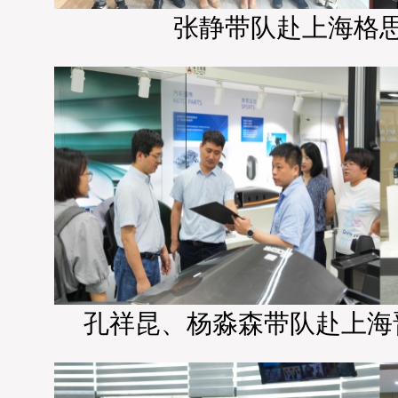
张静带队赴上海格
孔祥昆、杨淼森带队赴上海