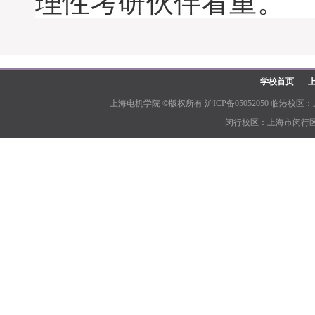
理性考研伙伴看重。
学校首页
上海电机学院 ©版权所有 沪ICP备05052050 临港校区：上
闵行校区：上海市闵行区江川路