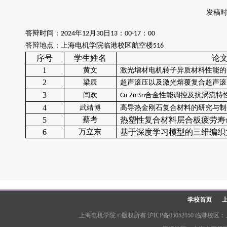
发稿时间
答辩时间：
年
月
日
：
：
2024
12
30
13
00-17
00
答辩地点：上海电机学院临港校区航空楼
516
序号
学生姓名
论
1
黄文
激光增材电机转子异质材料性能的
2
梁辰
超声滚压以及激光熔覆复合超声滚
3
闫欢
合金性能调控及抗涡流特
Cu-Zn-Sn
4
武靖博
高导热金刚石复合材料的研究与制
5
蔡考
热塑性复合材料层合板疲劳寿
6
万立东
基于深度学习模型的三维编织
学校首页
上海电机学院 ©版权所有 沪ICP备05052050 临港校区：上